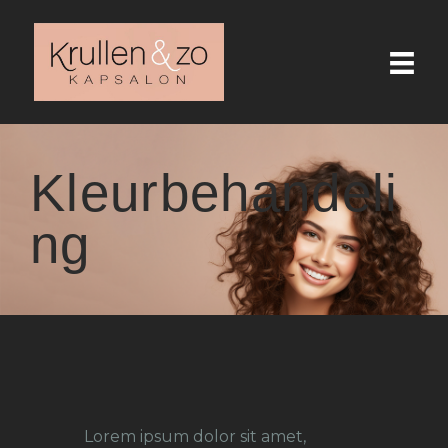
HOME
Kleurbehandeli
KRULLEN
ng
CONTACT
AFSPRAAK MAKEN
Lorem ipsum dolor sit amet,